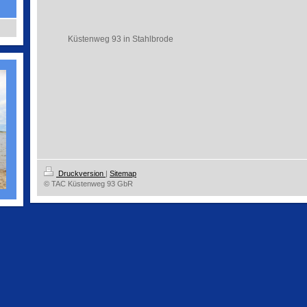
Küstenweg 93 in Stahlbrode
Druckversion
|
Sitemap
© TAC Küstenweg 93 GbR