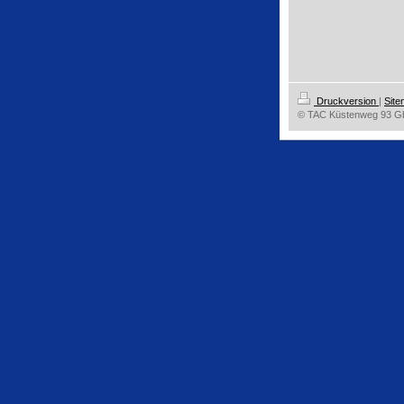
Druckversion
|
Sit
© TAC Küstenweg 93 