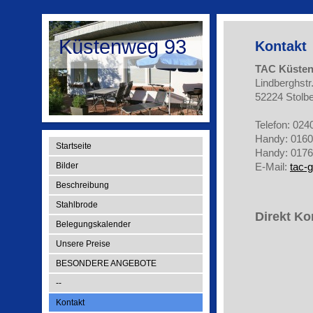
Küstenweg 93
Kontakt
TAC Küste
Lindberghstr
52224 Stolbe
Telefon: 02
Handy: 016
Startseite
Handy: 017
Bilder
E-Mail:
tac-
Beschreibung
Stahlbrode
Direkt K
Belegungskalender
Unsere Preise
BESONDERE ANGEBOTE
--
Kontakt